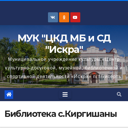
Перейти
к
содержимому
МУК "ЦКД МБ и СД
"Искра"
Муниципальное учреждение культуры «Центр
культурно-досуговой, музейной, библиотечной и
спортивной деятельности «Искра» пгт.Бисерть
Библиотека с.Киргишаны