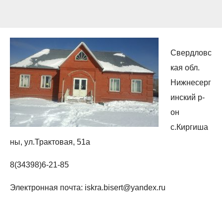
Свердловс
кая обл.
Нижнесерг
инский р-
он
с.Киргиша
ны, ул.Трактовая, 51а
8(34398)6-21-85
Электронная почта: iskra.bisert@yandex.ru