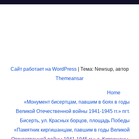
МУК "ЦКД МБ и СД
"Искра"
Муниципальное учреждение культуры «Центр культурно-
досуговой, музейной, библиотечной и спортивной
деятельности «Искра» пгт.Бисерть
Сайт работает на WordPress
|
Тема: Newsup, автор
Themeansar
Home
«Монумент бисертцам, павшим в боях в годы
Великой Отечественной войны 1941-1945 гг.» пгт.
Бисерть, ул. Красных борцов, площадь Победы
«Памятник киргишанцам, павшим в годы Великой