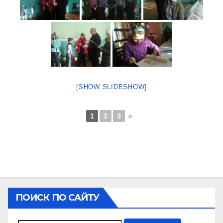
[SHOW SLIDESHOW]
1
2
3
►
ПОИСК ПО САЙТУ