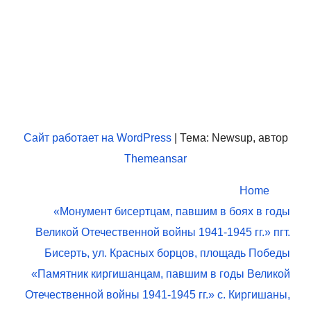
МУК "ЦКД МБ и СД
"Искра"
Муниципальное учреждение культуры «Центр культурно-
досуговой, музейной, библиотечной и спортивной
деятельности «Искра» пгт.Бисерть
Сайт работает на WordPress
|
Тема: Newsup, автор
Themeansar
Home
«Монумент бисертцам, павшим в боях в годы
Великой Отечественной войны 1941-1945 гг.» пгт.
Бисерть, ул. Красных борцов, площадь Победы
«Памятник киргишанцам, павшим в годы Великой
Отечественной войны 1941-1945 гг.» с. Киргишаны,