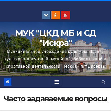
Перейти
к
содержимому
МУК "ЦКД МБ и СД
"Искра"
Муниципальное учреждение культуры «Центр
культурно-досуговой, музейной, библиотечной и
спортивной деятельности «Искра» пгт.Бисерть
Часто задаваемые вопросы