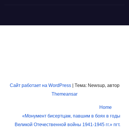
МУК "ЦКД МБ и СД
"Искра"
Муниципальное учреждение культуры «Центр культурно-
досуговой, музейной, библиотечной и спортивной
деятельности «Искра» пгт.Бисерть
Сайт работает на WordPress
|
Тема: Newsup, автор
Themeansar
Home
«Монумент бисертцам, павшим в боях в годы
Великой Отечественной войны 1941-1945 гг.» пгт.