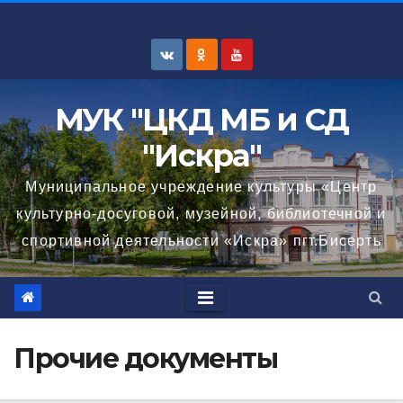
Перейти
к
содержимому
МУК "ЦКД МБ и СД
"Искра"
Муниципальное учреждение культуры «Центр
культурно-досуговой, музейной, библиотечной и
спортивной деятельности «Искра» пгт.Бисерть
Прочие документы