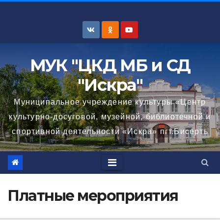
Перейти
к
содержимому
МУК "ЦКД МБ и СД
"Искра"
Муниципальное учреждение культуры «Центр
культурно-досуговой, музейной, библиотечной и
спортивной деятельности «Искра» пгт.Бисерть
Платные мероприятия