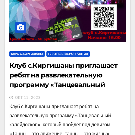
КЛУБ С.КИРГИШАНЫ
ПЛАТНЫЕ МЕРОПРИЯТИЯ
Клуб с.Киргишаны приглашает
ребят на развлекательную
программу «Танцевальный
калейдоскоп»
ОКТ 11, 2023
Клуб с.Киргишаны приглашает ребят на
развлекательную программу «Танцевальный
калейдоскоп», который пройдет под девизом
«Танцы – это движение, танцы – это жизнь!».…