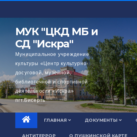
Перейти
к
содержимому
МУК "ЦКД МБ и
СД "Искра"
Муниципальное учреждение
культуры «Центр культурно-
досуговой, музейной,
библиотечной и спортивной
деятельности «Искра»
пгт.Бисерть
ГЛАВНАЯ
ДОКУМЕНТЫ
АНТИТЕРРОР
О ПУШКИНСКОЙ КАРТЕ