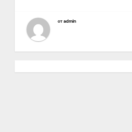
от
admin