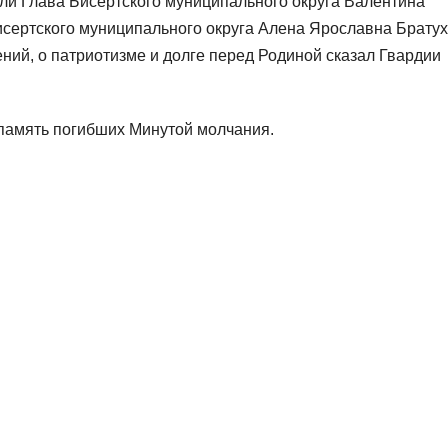
и Глава Бисертского муниципального округа Валентина
сертского муниципального округа Алена Ярославна Братух
ний, о патриотизме и долге перед Родиной сказал Гвардии
память погибших Минутой молчания.