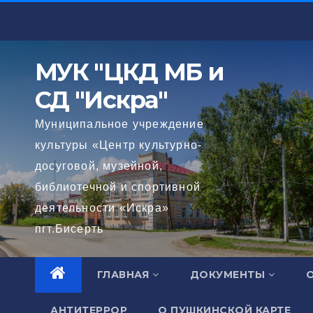
Перейти
к
содержимому
МУК "ЦКД МБ и
СД "Искра"
Муниципальное учреждение
культуры «Центр культурно-
досуговой, музейной,
библиотечной и спортивной
деятельности «Искра»
пгт.Бисерть
ГЛАВНАЯ
ДОКУМЕНТЫ
АНТИТЕРРОР
О ПУШКИНСКОЙ КАРТЕ