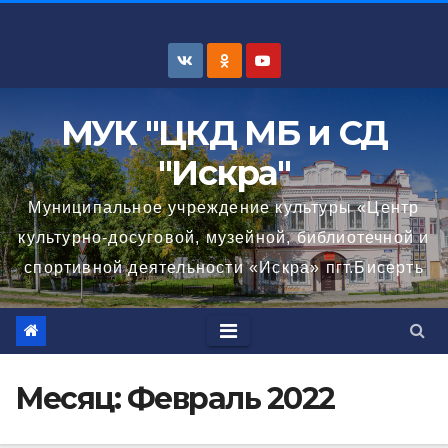
Перейти
к
содержимому
МУК "ЦКД МБ и СД
"Искра"
Муниципальное учреждение культуры «Центр
культурно-досуговой, музейной, библиотечной и
спортивной деятельности «Искра» пгт.Бисерть
Месяц:
Февраль 2022