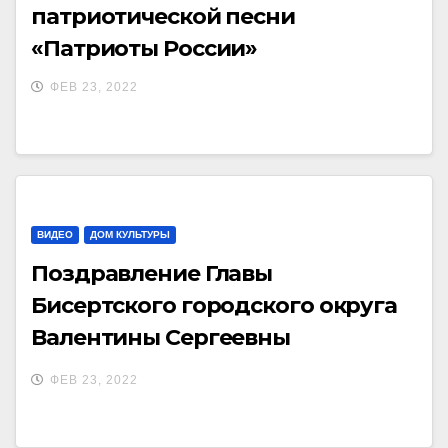
патриотической песни
«Патриоты России»
ФЕВ 23, 2022
ВИДЕО
ДОМ КУЛЬТУРЫ
Поздравление Главы
Бисертского городского округа
Валентины Сергеевны
Суровцевой с Днем защитников
ФЕВ 23, 2022
Отечества