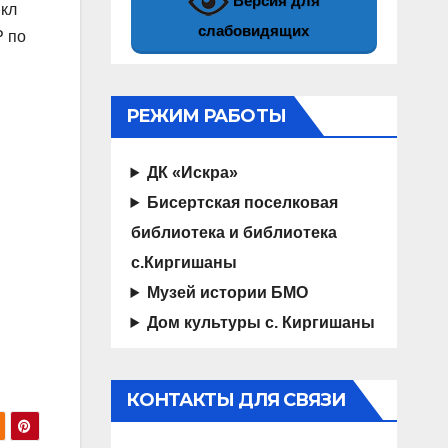
Версия для
икл
слабовидящих
Р по
РЕЖИМ РАБОТЫ
ДК «Искра»
Бисертская поселковая
библиотека и библиотека
с.Киргишаны
Музей истории БМО
Дом культуры с. Киргишаны
КОНТАКТЫ ДЛЯ СВЯЗИ