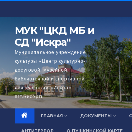
Перейти
к
содержимому
МУК "ЦКД МБ и
СД "Искра"
Муниципальное учреждение
культуры «Центр культурно-
досуговой, музейной,
библиотечной и спортивной
деятельности «Искра»
пгт.Бисерть
ГЛАВНАЯ
ДОКУМЕНТЫ
АНТИТЕРРОР
О ПУШКИНСКОЙ КАРТЕ