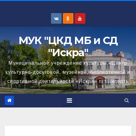
Перейти
к
содержимому
МУК "ЦКД МБ и СД
"Искра"
Муниципальное учреждение культуры «Центр
культурно-досуговой, музейной, библиотечной и
спортивной деятельности «Искра» пгт.Бисерть