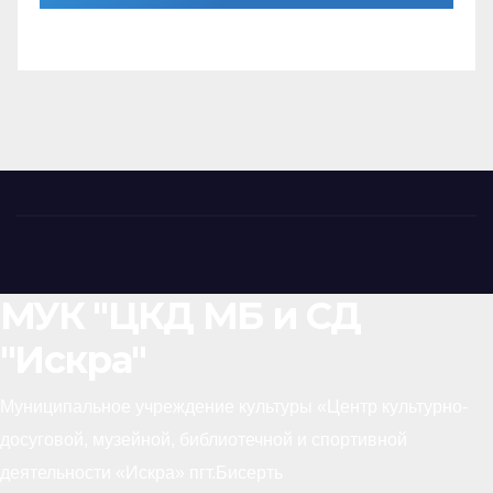
МУК "ЦКД МБ и СД
"Искра"
Муниципальное учреждение культуры «Центр культурно-
досуговой, музейной, библиотечной и спортивной
деятельности «Искра» пгт.Бисерть