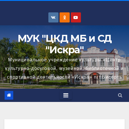
Перейти
к
содержимому
МУК "ЦКД МБ и СД
"Искра"
Муниципальное учреждение культуры «Центр
культурно-досуговой, музейной, библиотечной и
спортивной деятельности «Искра» пгт.Бисерть