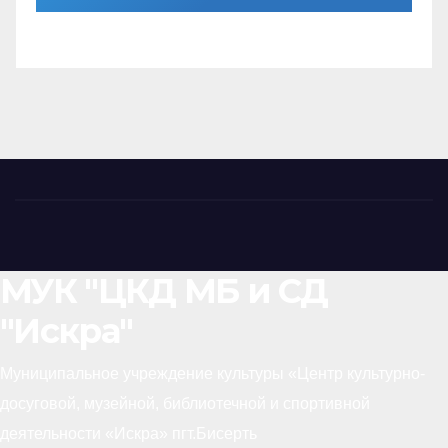
МУК "ЦКД МБ и СД
"Искра"
Муниципальное учреждение культуры «Центр культурно-
досуговой, музейной, библиотечной и спортивной
деятельности «Искра» пгт.Бисерть