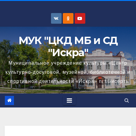
Перейти
к
содержимому
МУК "ЦКД МБ и СД
"Искра"
Муниципальное учреждение культуры «Центр
культурно-досуговой, музейной, библиотечной и
спортивной деятельности «Искра» пгт.Бисерть