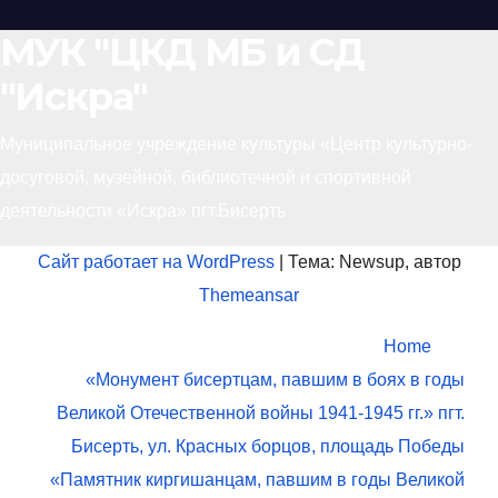
МУК "ЦКД МБ и СД
"Искра"
Муниципальное учреждение культуры «Центр культурно-
досуговой, музейной, библиотечной и спортивной
деятельности «Искра» пгт.Бисерть
Сайт работает на WordPress
|
Тема: Newsup, автор
Themeansar
Home
«Монумент бисертцам, павшим в боях в годы
Великой Отечественной войны 1941-1945 гг.» пгт.
Бисерть, ул. Красных борцов, площадь Победы
«Памятник киргишанцам, павшим в годы Великой